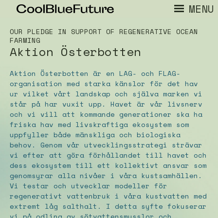
MENU
OUR PLEDGE IN SUPPORT OF REGENERATIVE OCEAN
FARMING
Aktion Österbotten
Aktion Österbotten är en LAG- och FLAG-
organisation med starka känslor för det hav
ur vilket vårt landskap och själva marken vi
står på har vuxit upp. Havet är vår livsnerv
och vi vill att kommande generationer ska ha
friska hav med livskraftiga ekosystem som
uppfyller både mänskliga och biologiska
behov. Genom vår utvecklingsstrategi strävar
vi efter att göra förhållandet till havet och
dess ekosystem till ett kollektivt ansvar som
genomsyrar alla nivåer i våra kustsamhällen.
Vi testar och utvecklar modeller för
regenerativt vattenbruk i våra kustvatten med
extremt låg salthalt. I detta syfte fokuserar
vi på odling av sötvattensmusslor och