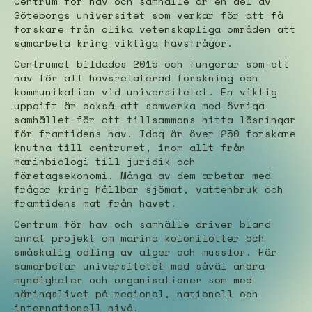
Centrum för hav och samhälle är en del av
Göteborgs universitet som verkar för att få
forskare från olika vetenskapliga områden att
samarbeta kring viktiga havsfrågor.
Centrumet bildades 2015 och fungerar som ett
nav för all havsrelaterad forskning och
kommunikation vid universitetet. En viktig
uppgift är också att samverka med övriga
samhället för att tillsammans hitta lösningar
för framtidens hav. Idag är över 250 forskare
knutna till centrumet, inom allt från
marinbiologi till juridik och
företagsekonomi. Många av dem arbetar med
frågor kring hållbar sjömat, vattenbruk och
framtidens mat från havet.
Centrum för hav och samhälle driver bland
annat projekt om marina kolonilotter och
småskalig odling av alger och musslor. Här
samarbetar universitetet med såväl andra
myndigheter och organisationer som med
näringslivet på regional, nationell och
internationell nivå.