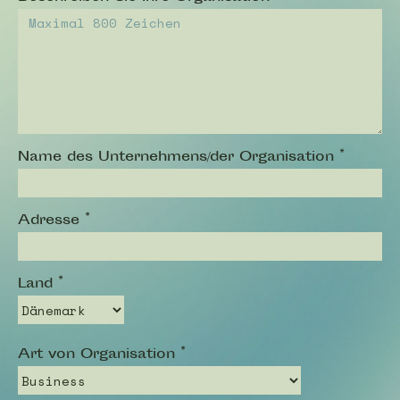
Name des Unternehmens/der Organisation
*
Adresse
*
Land
*
Art von Organisation
*