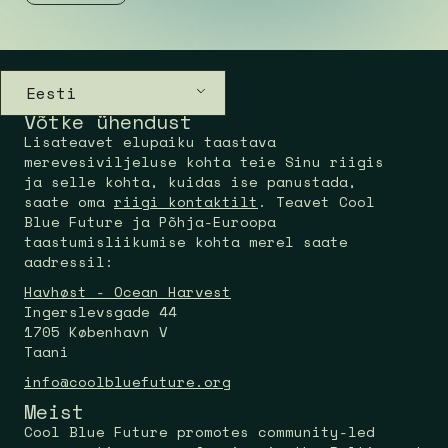
Eesti
Võtke ühendust
Lisateavet elupaiku taastava
merevesiviljeluse kohta teie Sinu riigis
ja selle kohta, kuidas ise panustada,
saate oma
riigi kontaktilt
. Teavet Cool
Blue Future ja Põhja-Euroopa
taastumisliikumise kohta merel saate
aadressil:
Havhøst - Ocean Harvest
Ingerslevsgade 44
1705 København V
Taani
info@coolbluefuture.org
Meist
Cool Blue Future promotes community-led