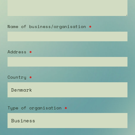
Name of business/organisation
*
Address
*
Country
*
Type of organisation
*