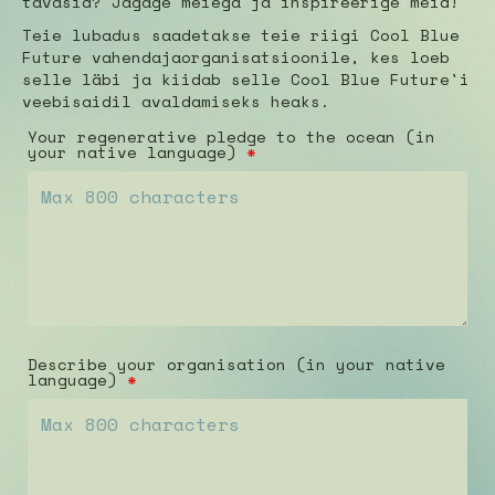
tavasid? Jagage meiega ja inspireerige meid!
Teie lubadus saadetakse teie riigi Cool Blue
Future vahendajaorganisatsioonile, kes loeb
selle läbi ja kiidab selle Cool Blue Future'i
veebisaidil avaldamiseks heaks.
Your regenerative pledge to the ocean (in
your native language)
*
Describe your organisation (in your native
language)
*