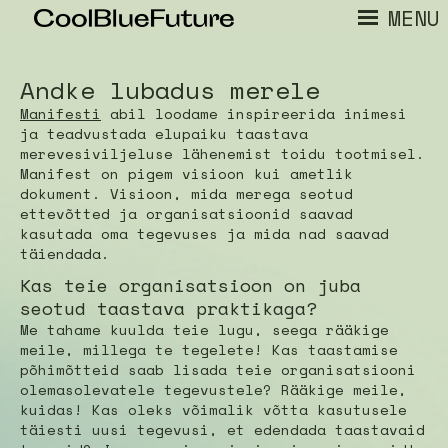
MENU
Andke lubadus merele
Manifesti
abil loodame inspireerida inimesi
ja teadvustada elupaiku taastava
merevesiviljeluse lähenemist toidu tootmisel.
Manifest on pigem visioon kui ametlik
dokument. Visioon, mida merega seotud
ettevõtted ja organisatsioonid saavad
kasutada oma tegevuses ja mida nad saavad
täiendada.
Kas teie organisatsioon on juba
seotud taastava praktikaga?
Me tahame kuulda teie lugu, seega rääkige
meile, millega te tegelete! Kas taastamise
põhimõtteid saab lisada teie organisatsiooni
olemasolevatele tegevustele? Rääkige meile,
kuidas! Kas oleks võimalik võtta kasutusele
täiesti uusi tegevusi, et edendada taastavaid