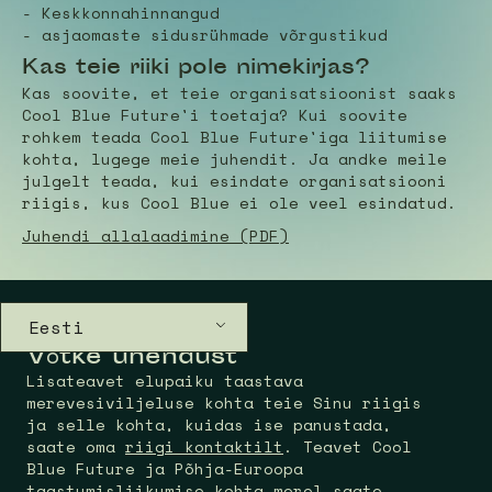
- Keskkonnahinnangud
- asjaomaste sidusrühmade võrgustikud
Kas teie riiki pole nimekirjas?
Kas soovite, et teie organisatsioonist saaks
Cool Blue Future'i toetaja? Kui soovite
rohkem teada Cool Blue Future'iga liitumise
kohta, lugege meie juhendit. Ja andke meile
julgelt teada, kui esindate organisatsiooni
riigis, kus Cool Blue ei ole veel esindatud.
Juhendi allalaadimine (PDF)
Eesti
Võtke ühendust
Lisateavet elupaiku taastava
merevesiviljeluse kohta teie Sinu riigis
ja selle kohta, kuidas ise panustada,
saate oma
riigi kontaktilt
. Teavet Cool
Blue Future ja Põhja-Euroopa
taastumisliikumise kohta merel saate