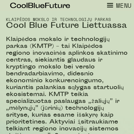
MENU
KLAIPĖDOS MOKSLO IR TECHNOLOGIJŲ PARKAS
Cool Blue Future Liettuassa
Klaipėdos mokslo ir technologijų
parkas (KMTP) – tai Klaipėdos
regiono inovacinės aplinkos skatinimo
centras, siekiantis glaudaus ir
kryptingo mokslo bei verslo
bendradarbiavimo, didesnio
ekonominio konkurencingumo,
kuriantis palankias sąlygas startuolių
ekosistemai. KMTP teikia
specializuotas paslaugas „žaliųjų” ir
„mėlynųjų” (jūrinių) technologijų
srityse, kurias esame išskyrę kaip
prioritetines. Aktyviai įsitraukiame
telkiant regiono inovacijų sistemos