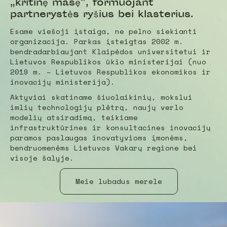
„kritinę masę”, formuojant
partnerystės ryšius bei klasterius.
Esame viešoji įstaiga, ne pelno siekianti
organizacija. Parkas įsteigtas 2002 m.
bendradarbiaujant Klaipėdos universitetui ir
Lietuvos Respublikos ūkio ministerijai (nuo
2019 m. – Lietuvos Respublikos ekonomikos ir
inovacijų ministerija).
Aktyviai skatiname šiuolaikinių, mokslui
imlių technologijų plėtrą, naujų verlo
modelių atsiradimą, teikiame
infrastruktūrines ir konsultacines inovacijų
paramos paslaugas inovatyvioms įmonėms,
bendruomenėms Lietuvos Vakarų regione bei
visoje šalyje.
Meie lubadus merele