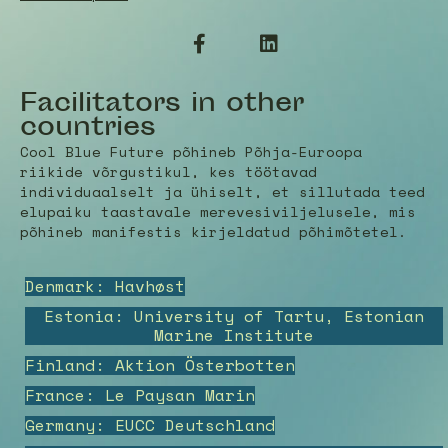
Facilitators in other
countries
Cool Blue Future põhineb Põhja-Euroopa
riikide võrgustikul, kes töötavad
individuaalselt ja ühiselt, et sillutada teed
elupaiku taastavale merevesiviljelusele, mis
põhineb manifestis kirjeldatud põhimõtetel.
Denmark: Havhøst
Estonia: University of Tartu, Estonian
Marine Institute
Finland: Aktion Österbotten
France: Le Paysan Marin
Germany: EUCC Deutschland