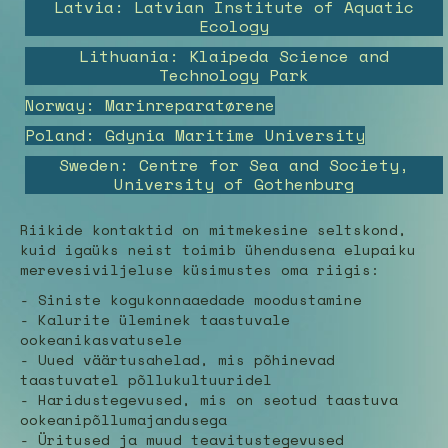
Latvia: Latvian Institute of Aquatic
Ecology
Lithuania: Klaipeda Science and
Technology Park
Norway: Marinreparatørene
Poland: Gdynia Maritime University
Sweden: Centre for Sea and Society,
University of Gothenburg
Riikide kontaktid on mitmekesine seltskond,
kuid igaüks neist toimib ühendusena elupaiku
merevesiviljeluse küsimustes oma riigis:
- Siniste kogukonnaaedade moodustamine
- Kalurite üleminek taastuvale
ookeanikasvatusele
- Uued väärtusahelad, mis põhinevad
taastuvatel põllukultuuridel
- Haridustegevused, mis on seotud taastuva
ookeanipõllumajandusega
- Üritused ja muud teavitustegevused