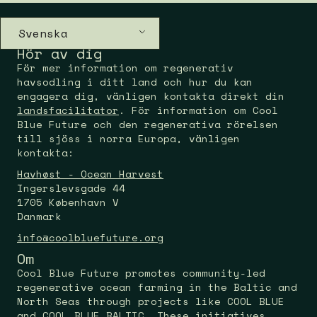
Svenska
Hör av dig
För mer information om regenerativ
havsodling i ditt land och hur du kan
engagera dig, vänligen kontakta direkt din
landsfacilitator
. För information om Cool
Blue Future och den regenerativa rörelsen
till sjöss i norra Europa, vänligen
kontakta:
Havhøst - Ocean Harvest
Ingerslevsgade 44
1705 København V
Danmark
info@coolbluefuture.org
Om
Cool Blue Future promotes community-led
regenerative ocean farming in the Baltic and
North Seas through projects like COOL BLUE
and COOL BLUE BALTIC. These initiatives