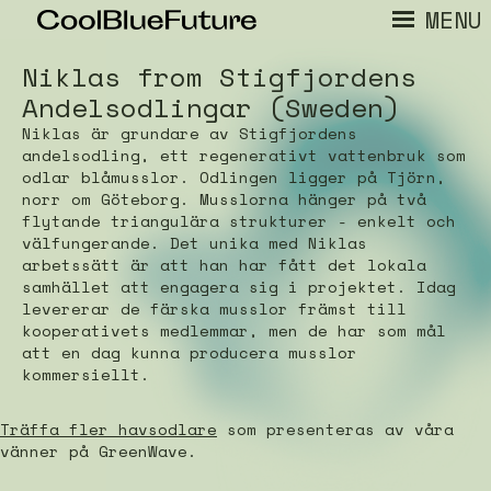
MENU
Niklas from Stigfjordens
Andelsodlingar (Sweden)
Niklas är grundare av Stigfjordens
andelsodling, ett regenerativt vattenbruk som
odlar blåmusslor. Odlingen ligger på Tjörn,
norr om Göteborg. Musslorna hänger på två
flytande triangulära strukturer - enkelt och
välfungerande. Det unika med Niklas
arbetssätt är att han har fått det lokala
samhället att engagera sig i projektet. Idag
levererar de färska musslor främst till
kooperativets medlemmar, men de har som mål
att en dag kunna producera musslor
kommersiellt.
Träffa fler havsodlare
som presenteras av våra
vänner på GreenWave.