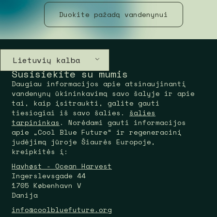
Duokite pažadą vandenynui
Lietuvių kalba
Susisiekite su mumis
Daugiau informacijos apie atsinaujinantį
vandenynų ūkininkavimą savo šalyje ir apie
tai, kaip įsitraukti, galite gauti
tiesiogiai iš savo šalies.
šalies
tarpininkas
. Norėdami gauti informacijos
apie „Cool Blue Future“ ir regeneracinį
judėjimą jūroje Šiaurės Europoje,
kreipkitės į:
Havhøst - Ocean Harvest
Ingerslevsgade 44
1705 København V
Danija
info@coolbluefuture.org