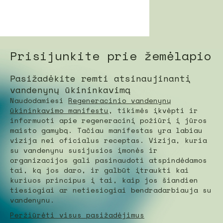
Prisijunkite prie žemėlapio
Pasižadėkite remti atsinaujinantį
vandenynų ūkininkavimą
Naudodamiesi
Regeneracinio vandenynų
ūkininkavimo manifestu
, tikimės įkvėpti ir
informuoti apie regeneracinį požiūrį į jūros
maisto gamybą. Tačiau manifestas yra labiau
vizija nei oficialus receptas. Vizija, kuria
su vandenynu susijusios įmonės ir
organizacijos gali pasinaudoti atspindėdamos
tai, ką jos daro, ir galbūt įtraukti kai
kuriuos principus į tai, kaip jos šiandien
tiesiogiai ar netiesiogiai bendradarbiauja su
vandenynu.
Peržiūrėti visus pasižadėjimus