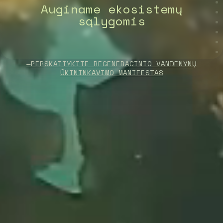
Auginame ekosistemų
sąlygomis
—PERSKAITYKITE REGENERACINIO VANDENYNŲ
ŪKININKAVIMO MANIFESTAS