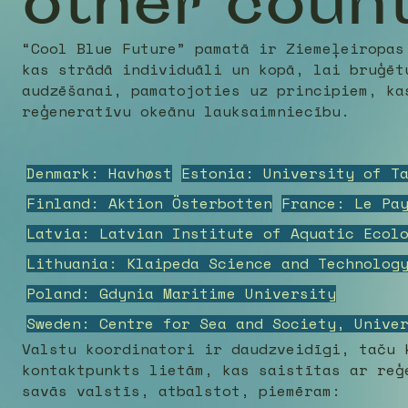
other count
“Cool Blue Future” pamatā ir Ziemeļeiropas
kas strādā individuāli un kopā, lai bruģēt
audzēšanai, pamatojoties uz principiem, ka
reģeneratīvu okeānu lauksaimniecību.
Denmark: Havhøst
Estonia: University of T
Finland: Aktion Österbotten
France: Le Pa
Latvia: Latvian Institute of Aquatic Ecol
Lithuania: Klaipeda Science and Technolog
Poland: Gdynia Maritime University
Sweden: Centre for Sea and Society, Unive
Valstu koordinatori ir daudzveidīgi, taču 
kontaktpunkts lietām, kas saistītas ar reģ
savās valstīs, atbalstot, piemēram: