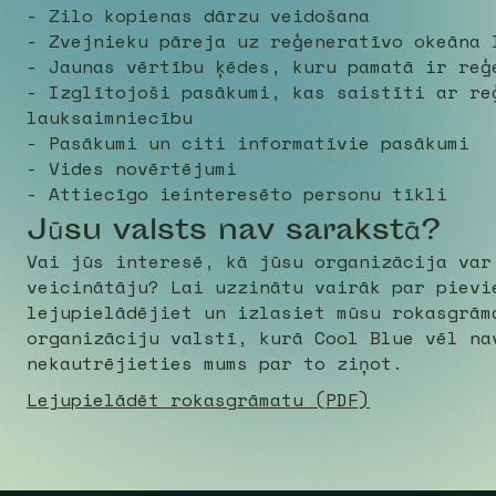
- Zilo kopienas dārzu veidošana
- Zvejnieku pāreja uz reģeneratīvo okeāna 
- Jaunas vērtību ķēdes, kuru pamatā ir reģ
- Izglītojoši pasākumi, kas saistīti ar re
lauksaimniecību
- Pasākumi un citi informatīvie pasākumi
- Vides novērtējumi
- Attiecīgo ieinteresēto personu tīkli
Jūsu valsts nav sarakstā?
Vai jūs interesē, kā jūsu organizācija var
veicinātāju? Lai uzzinātu vairāk par pievi
lejupielādējiet un izlasiet mūsu rokasgrām
organizāciju valstī, kurā Cool Blue vēl na
nekautrējieties mums par to ziņot.
Lejupielādēt rokasgrāmatu (PDF)