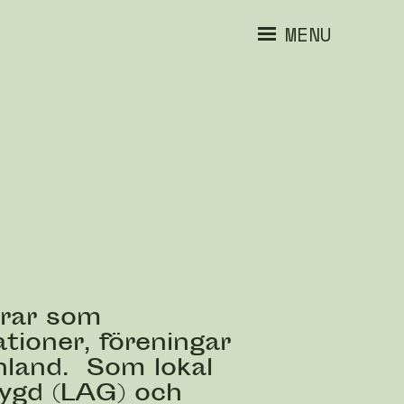
MENU
erar som
tioner, föreningar
inland. Som lokal
bygd (LAG) och