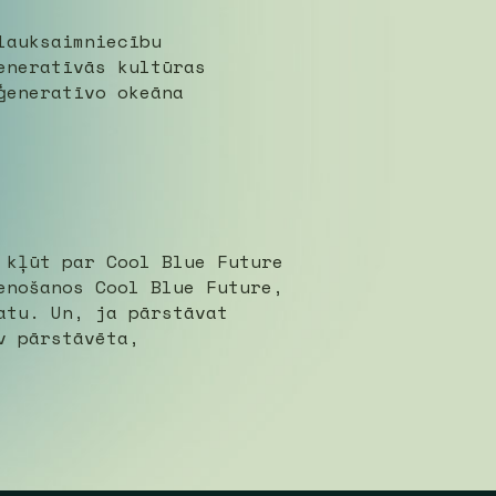
lauksaimniecību
eneratīvās kultūras
ģeneratīvo okeāna
 kļūt par Cool Blue Future
enošanos Cool Blue Future,
atu. Un, ja pārstāvat
v pārstāvēta,