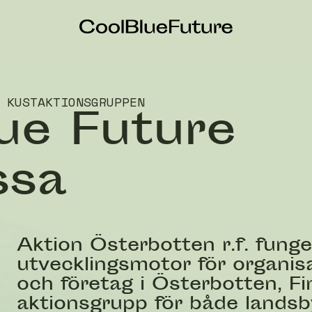
 KUSTAKTIONSGRUPPEN
ue Future
ssa
Aktion Österbotten r.f. fung
utvecklingsmotor för organisa
och företag i Österbotten, F
aktionsgrupp för både lands