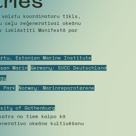
ries
 valstu koordinatoru tīkls,
u ceļu reģeneratīvai okeānu
s izklāstīti Manifestā par
artu, Estonian Marine Institute
ysan Marin
Germany: EUCC Deutschland
ogy
y Park
Norway: Marinreparatørene
rsity of Gothenburg
katrs no tiem kalpo kā
eneratīvo okeāna kultivēšanu