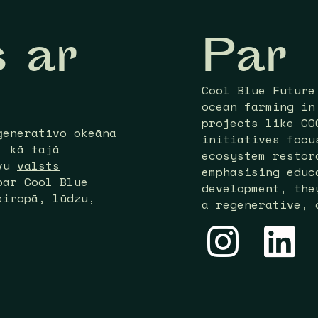
s ar
Par
Cool Blue Future
ocean farming in
projects like CO
ģeneratīvo okeāna
initiatives focu
, kā tajā
ecosystem restor
avu
valsts
emphasising educ
par Cool Blue
development, the
eiropā, lūdzu,
a regenerative, 