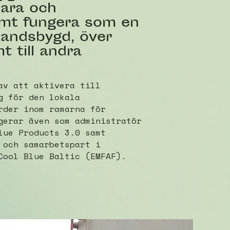
lbara och
samt fungera som en
landsbygd, över
t till andra
av att aktivera till
g för den lokala
rder inom ramarna för
gerar även som administratör
lue Products 3.0 samt
 och samarbetspart i
Cool Blue Baltic (EMFAF).