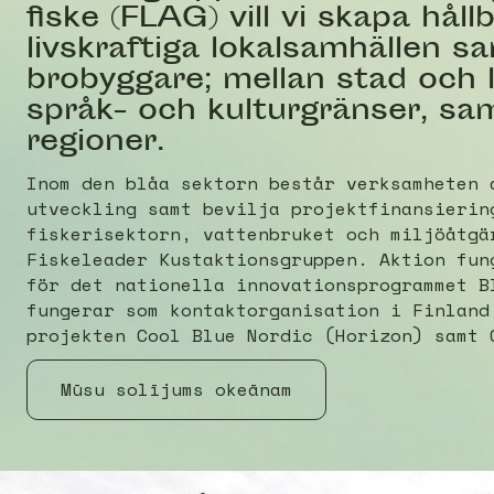
fiske (FLAG) vill vi skapa hål
livskraftiga lokalsamhällen 
brobyggare; mellan stad och 
språk- och kulturgränser, sam
regioner.
Inom den blåa sektorn består verksamheten 
utveckling samt bevilja projektfinansierin
fiskerisektorn, vattenbruket och miljöåtgä
Fiskeleader Kustaktionsgruppen. Aktion fun
för det nationella innovationsprogrammet B
fungerar som kontaktorganisation i Finland
projekten Cool Blue Nordic (Horizon) samt 
Mūsu solījums okeānam