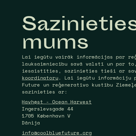
Sazinietie
mums
Lai iegūtu vairāk informācijas par re
lauksaimniecību savā valstī un par to
iesaistīties, sazinieties tieši ar s
koordinatoru
. Lai iegūtu informāciju 
Future un reģeneratīvo kustību Ziemeļ
sazinieties ar:
Havhøst - Ocean Harvest
Ingerslevsgade 44
1705 København V
Dānija
info@coolbluefuture.org