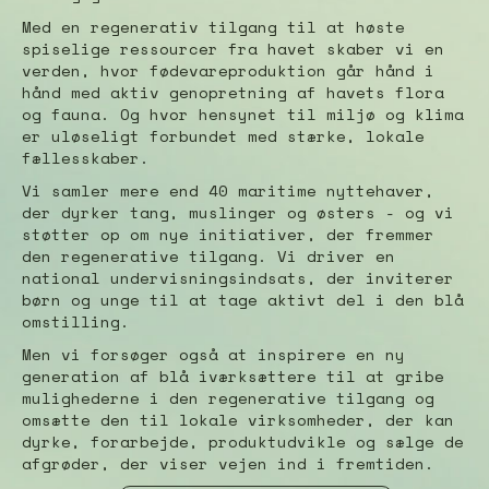
Med en regenerativ tilgang til at høste
spiselige ressourcer fra havet skaber vi en
verden, hvor fødevareproduktion går hånd i
hånd med aktiv genopretning af havets flora
og fauna. Og hvor hensynet til miljø og klima
er uløseligt forbundet med stærke, lokale
fællesskaber.
Vi samler mere end 40 maritime nyttehaver,
der dyrker tang, muslinger og østers - og vi
støtter op om nye initiativer, der fremmer
den regenerative tilgang. Vi driver en
national undervisningsindsats, der inviterer
børn og unge til at tage aktivt del i den blå
omstilling.
Men vi forsøger også at inspirere en ny
generation af blå iværksættere til at gribe
mulighederne i den regenerative tilgang og
omsætte den til lokale virksomheder, der kan
dyrke, forarbejde, produktudvikle og sælge de
afgrøder, der viser vejen ind i fremtiden.