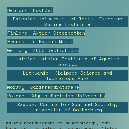
Denmark: Havhøst
Estonia: University of Tartu, Estonian
Marine Institute
Finland: Aktion Österbotten
France: Le Paysan Marin
Germany: EUCC Deutschland
Latvia: Latvian Institute of Aquatic
Ecology
Lithuania: Klaipeda Science and
Technology Park
Norway: Marinreparatørene
Poland: Gdynia Maritime University
Sweden: Centre for Sea and Society,
University of Gothenburg
Valstu koordinatori ir daudzveidīgi, taču
katrs no tiem kalpo kā kontaktpunkts lietām,