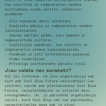
kas saistītas ar reģeneratīvo okeāna
kultivēšanu savās valstīs, atbalstot,
piemēram:
- Zilo kopienas dārzu veidošana
- Zvejnieku pāreja uz reģeneratīvo okeāna
lauksaimniecību
- Jaunas vērtību ķēdes, kuru pamatā ir
reģeneratīvās kultūras
- Izglītojoši pasākumi, kas saistīti ar
reģeneratīvo okeāna lauksaimniecību
- Pasākumi un citi informatīvie pasākumi
- Vides novērtējumi
- Attiecīgo ieinteresēto personu tīkli
Jūsu valsts nav sarakstā?
Vai jūs interesē, kā jūsu organizācija var
kļūt par Cool Blue Future veicinātāju? Lai
uzzinātu vairāk par pievienošanos Cool Blue
Future, lejupielādējiet un izlasiet mūsu
rokasgrāmatu. Un, ja pārstāvat organizāciju
valstī, kurā Cool Blue vēl nav pārstāvēta,
nekautrējieties mums par to ziņot.