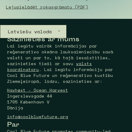
Lejupielādēt rokasgrāmatu (PDF)
Latviešu valoda
Sazinieties ar mums
Lai iegūtu vairāk informācijas par
reģeneratīvo okeāna lauksaimniecību savā
valstī un par to, kā tajā iesaistīties,
sazinieties tieši ar savu
valsts
koordinatoru
. Lai iegūtu informāciju par
Cool Blue Future un reģeneratīvo kustību
Ziemeļeiropā, lūdzu, sazinieties ar:
Havhøst - Ocean Harvest
Ingerslevsgade 44
1705 København V
Dānija
info@coolbluefuture.org
Par
Cool Blue Future promotes community-led