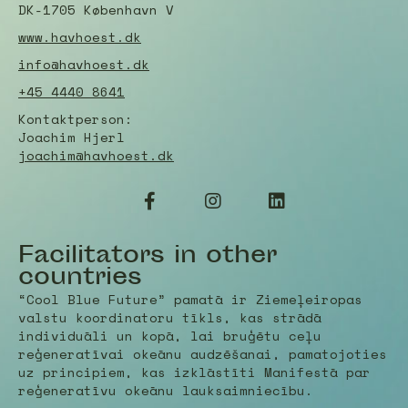
DK-1705 København V
www.havhoest.dk
info@havhoest.dk
+45 4440 8641
Kontaktperson:
Joachim Hjerl
joachim@havhoest.dk
Facilitators in other
countries
“Cool Blue Future” pamatā ir Ziemeļeiropas
valstu koordinatoru tīkls, kas strādā
individuāli un kopā, lai bruģētu ceļu
reģeneratīvai okeānu audzēšanai, pamatojoties
uz principiem, kas izklāstīti Manifestā par
reģeneratīvu okeānu lauksaimniecību.