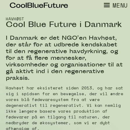
MENU
HAVHØST
Cool Blue Future i Danmark
I Danmark er det NGO’en Havhøst,
der står for at udbrede kendskabet
til den regenerative havdyrkning, og
for at få flere mennesker,
virksomheder og organisationer til at
gå aktivt ind i den regenerative
praksis.
Havhøst har eksisteret siden 2013, og har sat
sig i spidsen for en bevægelse, der vil ændre
vores blå fødevaresystem fra at være
degenerativt til regenerativt. Vi kan nemlig
ikke længere basere vores produktion af
fødevarer på en tilgang til naturen, der
nedbryder de økosystemer, som vi er dybt
afhængige af.