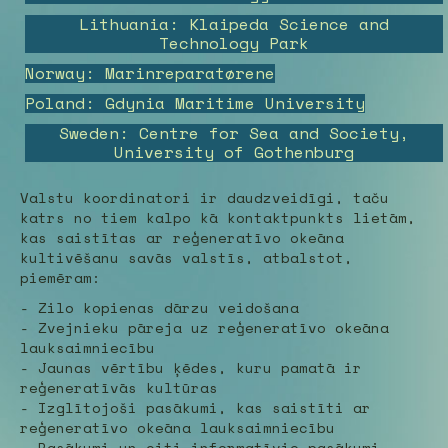
Lithuania: Klaipeda Science and
Technology Park
Norway: Marinreparatørene
Poland: Gdynia Maritime University
Sweden: Centre for Sea and Society,
University of Gothenburg
Valstu koordinatori ir daudzveidīgi, taču
katrs no tiem kalpo kā kontaktpunkts lietām,
kas saistītas ar reģeneratīvo okeāna
kultivēšanu savās valstīs, atbalstot,
piemēram:
- Zilo kopienas dārzu veidošana
- Zvejnieku pāreja uz reģeneratīvo okeāna
lauksaimniecību
- Jaunas vērtību ķēdes, kuru pamatā ir
reģeneratīvās kultūras
- Izglītojoši pasākumi, kas saistīti ar
reģeneratīvo okeāna lauksaimniecību
- Pasākumi un citi informatīvie pasākumi