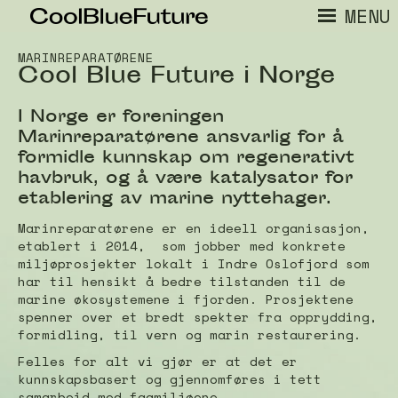
MENU
MARINREPARATØRENE
Cool Blue Future i Norge
I Norge er foreningen
Marinreparatørene ansvarlig for å
formidle kunnskap om regenerativt
havbruk, og å være katalysator for
etablering av marine nyttehager.
Marinreparatørene er en ideell organisasjon,
etablert i 2014, som jobber med konkrete
miljøprosjekter lokalt i Indre Oslofjord som
har til hensikt å bedre tilstanden til de
marine økosystemene i fjorden. Prosjektene
spenner over et bredt spekter fra opprydding,
formidling, til vern og marin restaurering.
Felles for alt vi gjør er at det er
kunnskapsbasert og gjennomføres i tett
samarbeid med fagmiljøene.