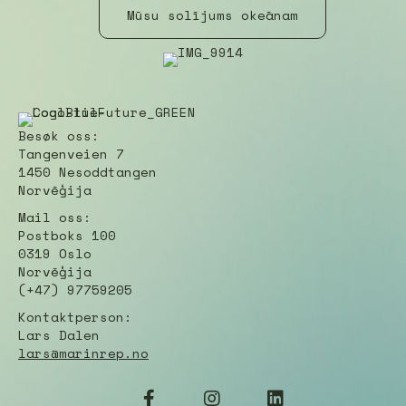
Mūsu solījums okeānam
Besøk oss:
Tangenveien 7
1450 Nesoddtangen
Norvēģija
Mail oss:
Postboks 100
0319 Oslo
Norvēģija
(+47) 97759205
Kontaktperson:
Lars Dalen
lars@marinrep.no