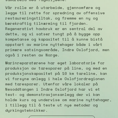
Vår rolle er å utarbeide, gjennomføre og
legge til rette for spredning av offensive
restaureringstiltak, og fremme en ny og
bærekraftig tilnærming til fjorden.
Regenerativt havbruk er en sentral del av
dette, og vi satser tungt på å bygge opp
kompetanse og kapasitet til å kunne bistå
oppstart av marine nyttehager både i vårt
primære satsingsområde, Indre Oslofjord, men
også i resten av Norge.
Marinreparatørene har eget laboratorie for
produksjon av taresporer på line, og med en
produksjonskapasitet på 10 km tareline, kan
vi forsyne anlegg i hele Oslofjordregionen
med taresporer. Utenfor våre lokaler på
Nesoddtangen i Indre Oslofjord har vi et
test- og demonstrasjonsanlegg der vi kan
holde kurs og undervise om marine nyttehager,
i tillegg til å teste ut nye metoder og
dyrkingsteknikker.