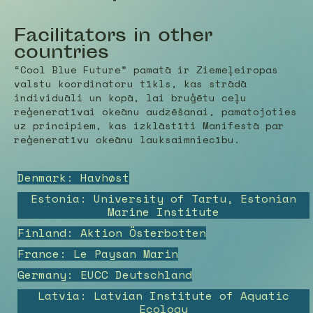
Facilitators in other
countries
“Cool Blue Future” pamatā ir Ziemeļeiropas
valstu koordinatoru tīkls, kas strādā
individuāli un kopā, lai bruģētu ceļu
reģeneratīvai okeānu audzēšanai, pamatojoties
uz principiem, kas izklāstīti Manifestā par
reģeneratīvu okeānu lauksaimniecību.
Denmark: Havhøst
Estonia: University of Tartu, Estonian
Marine Institute
Finland: Aktion Österbotten
France: Le Paysan Marin
Germany: EUCC Deutschland
Latvia: Latvian Institute of Aquatic
Ecology