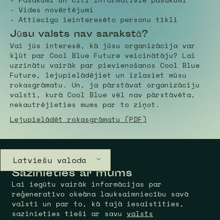
- Vides novērtējumi
- Attiecīgo ieinteresēto personu tīkli
Jūsu valsts nav sarakstā?
Vai jūs interesē, kā jūsu organizācija var
kļūt par Cool Blue Future veicinātāju? Lai
uzzinātu vairāk par pievienošanos Cool Blue
Future, lejupielādējiet un izlasiet mūsu
rokasgrāmatu. Un, ja pārstāvat organizāciju
valstī, kurā Cool Blue vēl nav pārstāvēta,
nekautrējieties mums par to ziņot.
Lejupielādēt rokasgrāmatu (PDF)
Latviešu valoda
Sazinieties ar mums
Lai iegūtu vairāk informācijas par
reģeneratīvo okeāna lauksaimniecību savā
valstī un par to, kā tajā iesaistīties,
sazinieties tieši ar savu
valsts