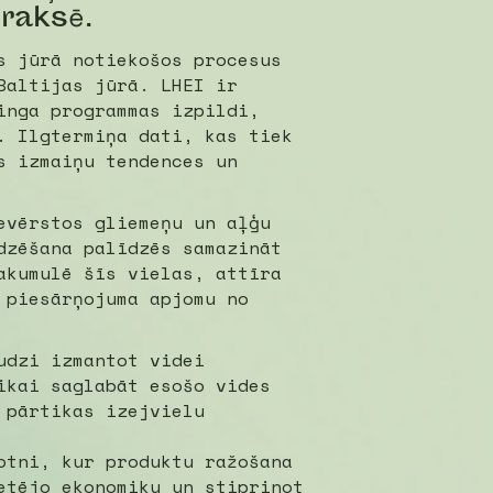
praksē.
s jūrā notiekošos procesus
Baltijas jūrā. LHEI ir
inga programmas izpildi,
. Ilgtermiņa dati, kas tiek
s izmaiņu tendences un
evērstos gliemeņu un aļģu
dzēšana palīdzēs samazināt
akumulē šīs vielas, attīra
 piesārņojuma apjomu no
udzi izmantot videi
ikai saglabāt esošo vides
 pārtikas izejvielu
otni, kur produktu ražošana
etējo ekonomiku un stiprinot