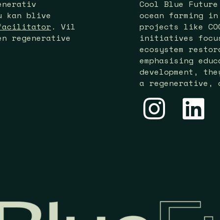
enerativ
Cool Blue Future
u kan blive
ocean farming in
facilitator
. Vil
projects like CO
en regenerative
initiatives focu
ecosystem restor
emphasising educ
development, the
a regenerative, 