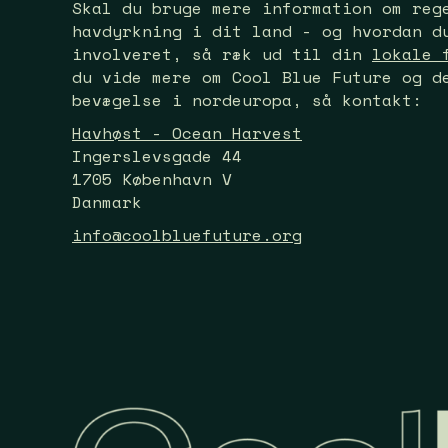
Skal du bruge mere information om reg
havdyrkning i dit land - og hvordan d
involveret, så ræk ud til din
lokale 
du vide mere om Cool Blue Future og d
bevægelse i nordeuropa, så kontakt:
Havhøst - Ocean Harvest
Ingerslevsgade 44
1705 København V
Danmark
info@coolbluefuture.org