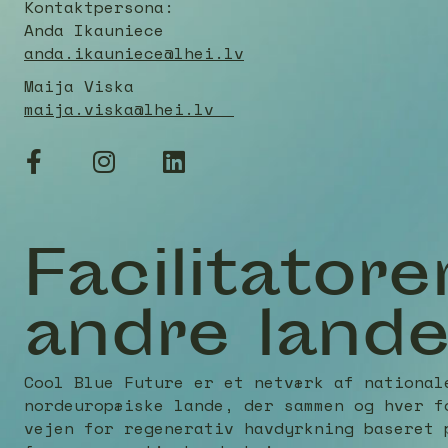
Kontaktpersona:
Anda Ikauniece
anda.ikauniece@lhei.lv
Maija Viska
maija.viska@lhei.lv
Facilitatorer
andre land
Cool Blue Future er et netværk af national
nordeuropæiske lande, der sammen og hver f
vejen for regenerativ havdyrkning baseret 