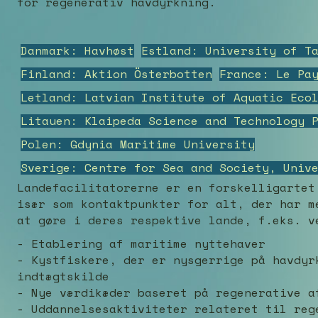
for regenerativ havdyrkning.
Danmark: Havhøst
Estland: University of T
Finland: Aktion Österbotten
France: Le Pa
Letland: Latvian Institute of Aquatic Eco
Litauen: Klaipeda Science and Technology 
Polen: Gdynia Maritime University
Sverige: Centre for Sea and Society, Univ
Landefacilitatorerne er en forskelligartet
især som kontaktpunkter for alt, der har m
at gøre i deres respektive lande, f.eks. v
- Etablering af maritime nyttehaver
- Kystfiskere, der er nysgerrige på havdyr
indtægtskilde
- Nye værdikæder baseret på regenerative a
- Uddannelsesaktiviteter relateret til reg