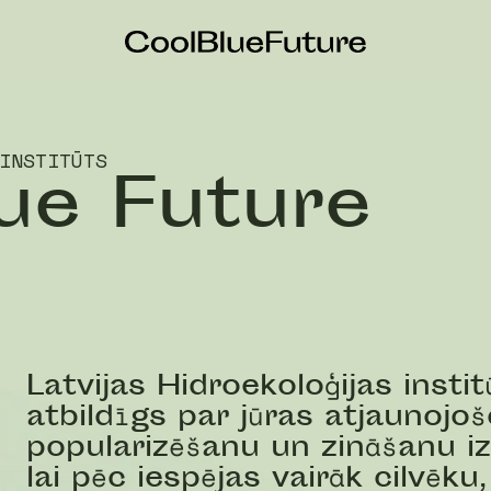
INSTITŪTS
ue Future
Latvijas Hidroekoloģijas institū
atbildīgs par jūras atjaunoj
popularizēšanu un zināšanu iz
lai pēc iespējas vairāk cilvē