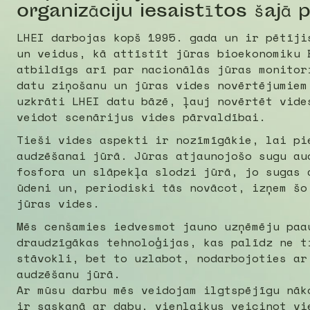
organizāciju iesaistītos šajā 
LHEI darbojas kopš 1995. gada un ir pētīji
un veidus, kā attīstīt jūras bioekonomiku 
atbildīgs arī par nacionālās jūras monitor
datu ziņošanu un jūras vides novērtējumiem
uzkrāti LHEI datu bāzē, ļauj novērtēt vide
veidot scenārijus vides pārvaldībai.
Tieši vides aspekti ir nozīmīgākie, lai pi
audzēšanai jūrā. Jūras atjaunojošo sugu au
fosfora un slāpekļa slodzi jūrā, jo sugas 
ūdeni un, periodiski tās novācot, izņem šo
jūras vides.
Mēs cenšamies iedvesmot jauno uzņēmēju paa
draudzīgākas tehnoloģijas, kas palīdz ne t
stāvokli, bet to uzlabot, nodarbojoties ar
audzēšanu jūrā.
Ar mūsu darbu mēs veidojam ilgtspējīgu nāk
ir saskaņā ar dabu, vienlaikus veicinot vi