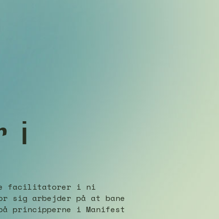
 i
e
e facilitatorer i ni
or sig arbejder på at bane
på principperne i Manifest