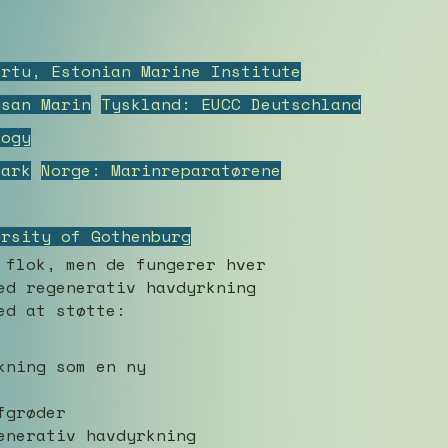
artu, Estonian Marine Institute
ysan Marin
Tyskland: EUCC Deutschland
logy
Park
Norge: Marinreparatørene
ersity of Gothenburg
 flok, men de fungerer hver
ed regenerativ havdyrkning
ed at støtte:
kning som en ny
fgrøder
enerativ havdyrkning