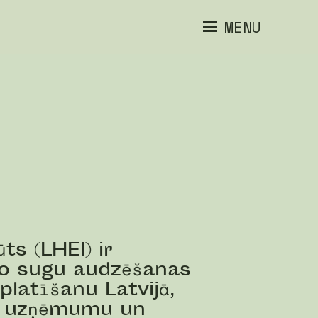
MENU
ts (LHEI) ir
ošo sugu audzēšanas
platīšanu Latvijā,
ku, uzņēmumu un