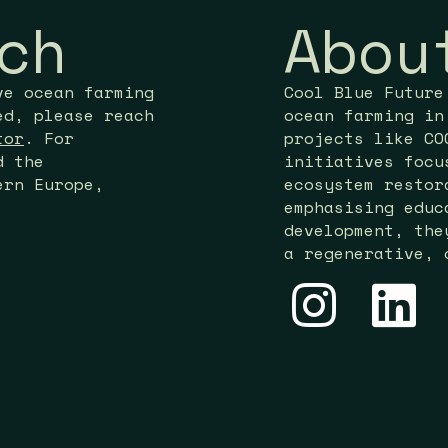
ch
Abou
ve ocean farming
Cool Blue Future
ed, please reach
ocean farming in
tor
. For
projects like CO
d the
initiatives focu
ern Europe,
ecosystem restor
emphasising educ
development, the
a regenerative, 