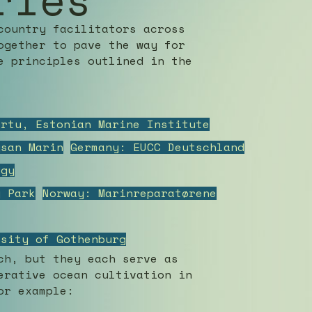
country facilitators across
ogether to pave the way for
e principles outlined in the
artu, Estonian Marine Institute
ysan Marin
Germany: EUCC Deutschland
ogy
y Park
Norway: Marinreparatørene
rsity of Gothenburg
ch, but they each serve as
erative ocean cultivation in
or example: