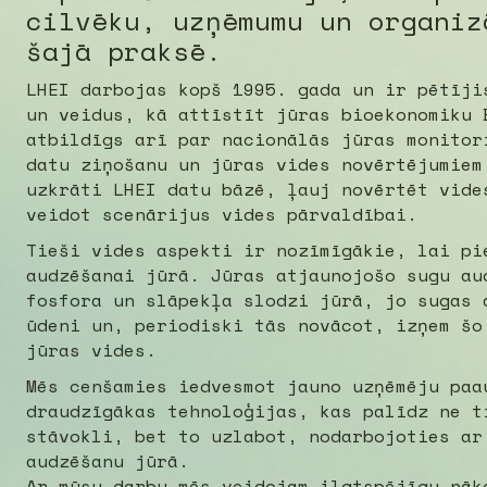
cilvēku, uzņēmumu un organiz
šajā praksē.
LHEI darbojas kopš 1995. gada un ir pētīji
un veidus, kā attīstīt jūras bioekonomiku 
atbildīgs arī par nacionālās jūras monitor
datu ziņošanu un jūras vides novērtējumiem
uzkrāti LHEI datu bāzē, ļauj novērtēt vide
veidot scenārijus vides pārvaldībai.
Tieši vides aspekti ir nozīmīgākie, lai pi
audzēšanai jūrā. Jūras atjaunojošo sugu au
fosfora un slāpekļa slodzi jūrā, jo sugas 
ūdeni un, periodiski tās novācot, izņem šo
jūras vides.
Mēs cenšamies iedvesmot jauno uzņēmēju paa
draudzīgākas tehnoloģijas, kas palīdz ne t
stāvokli, bet to uzlabot, nodarbojoties ar
audzēšanu jūrā.
Ar mūsu darbu mēs veidojam ilgtspējīgu nāk