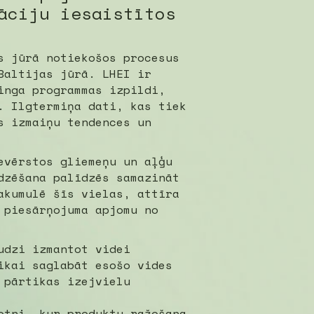
āciju iesaistītos
s jūrā notiekošos procesus
Baltijas jūrā. LHEI ir
inga programmas izpildi,
. Ilgtermiņa dati, kas tiek
s izmaiņu tendences un
evērstos gliemeņu un aļģu
dzēšana palīdzēs samazināt
akumulē šīs vielas, attīra
 piesārņojuma apjomu no
udzi izmantot videi
ikai saglabāt esošo vides
 pārtikas izejvielu
otni, kur produktu ražošana