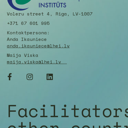
Voleru street 4, Riga, LV-1007
+371 67 601 995
Kontaktpersona:
Anda Ikauniece
anda.ikauniece@lhei.lv
Maija Viska
maija.viska@lhei.lv
Facilitator
other count