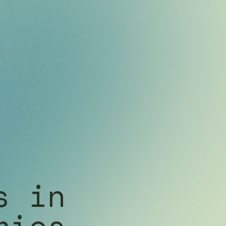
s in
ries