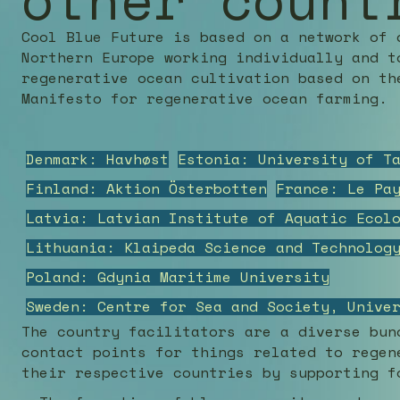
Cool Blue Future is based on a network of 
Northern Europe working individually and t
regenerative ocean cultivation based on th
Manifesto for regenerative ocean farming.
Denmark: Havhøst
Estonia: University of T
Finland: Aktion Österbotten
France: Le Pa
Latvia: Latvian Institute of Aquatic Ecol
Lithuania: Klaipeda Science and Technolog
Poland: Gdynia Maritime University
Sweden: Centre for Sea and Society, Unive
The country facilitators are a diverse bun
contact points for things related to regen
their respective countries by supporting f