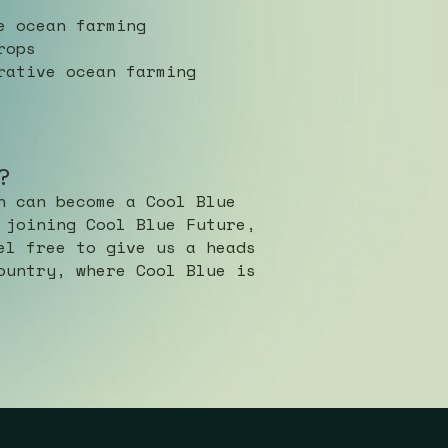
e ocean farming
rops
rative ocean farming
?
n can become a Cool Blue
 joining Cool Blue Future,
el free to give us a heads
ountry, where Cool Blue is