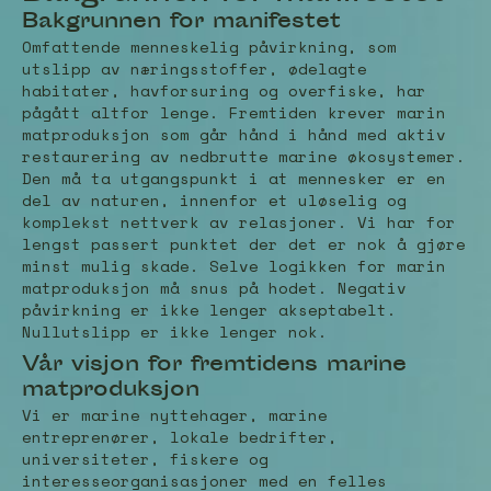
Bakgrunnen for manifestet
Omfattende menneskelig påvirkning, som
utslipp av næringsstoffer, ødelagte
habitater, havforsuring og overfiske, har
pågått altfor lenge. Fremtiden krever marin
matproduksjon som går hånd i hånd med aktiv
restaurering av nedbrutte marine økosystemer.
Den må ta utgangspunkt i at mennesker er en
del av naturen, innenfor et uløselig og
komplekst nettverk av relasjoner. Vi har for
lengst passert punktet der det er nok å gjøre
minst mulig skade. Selve logikken for marin
matproduksjon må snus på hodet. Negativ
påvirkning er ikke lenger akseptabelt.
Nullutslipp er ikke lenger nok.
Vår visjon for fremtidens marine
matproduksjon
Vi er marine nyttehager, marine
entreprenører, lokale bedrifter,
universiteter, fiskere og
interesseorganisasjoner med en felles